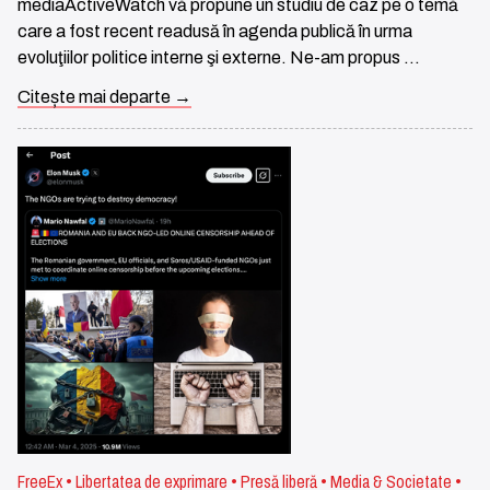
mediaActiveWatch vă propune un studiu de caz pe o temă
care a fost recent readusă în agenda publică în urma
evoluţiilor politice interne şi externe. Ne-am propus …
Citește mai departe →
FreeEx • Libertatea de exprimare • Presă liberă • Media & Societate •