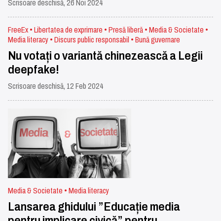
Scrisoare deschisă, 26 Noi 2024
FreeEx • Libertatea de exprimare • Presă liberă • Media & Societate •
Media literacy • Discurs public responsabil • Bună guvernare
Nu votați o variantă chinezească a Legii
deepfake!
Scrisoare deschisă, 12 Feb 2024
Media & Societate • Media literacy
Lansarea ghidului ”Educație media
pentru implicare civică” pentru