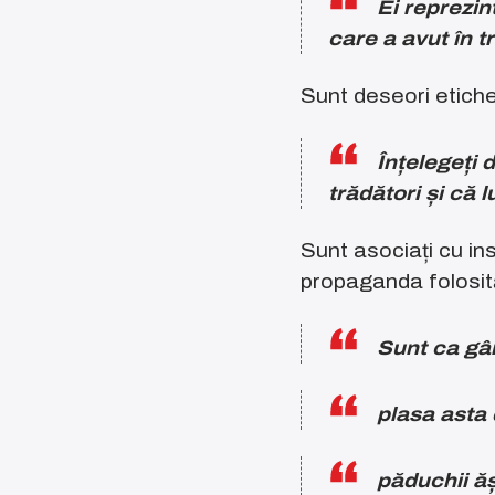
Ei reprezin
care a avut în t
Sunt deseori etiche
Înțelegeți 
trădători și că
Sunt asociați cu in
propaganda folosită
Sunt ca gâ
plasa asta 
păduchii ăș