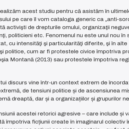
alizăm acest studiu pentru că asistăm în ultimele
sului pe care îl vom cataloga generic ca „anti-sor
ntă activişti de drepturile omului, organizaţii neg
nţi, politicieni etc. Fenomenul nu este unul nou în
t, cu intensităţi şi particularităţi diferite, şi în a
şi politice, cum ar fi protestele civice împotriva pr
oşia Montană (2013) sau protestele împotriva re
ui discurs vine într-un context extrem de încorda
xtremă, de tensiuni politice și de ascensiunea miș
emă dreaptă, dar și a organizațiilor și grupurilor n
iunii acestei retorici agresive – care include și
ă împotriva ficțiunii create în imaginarul colectiv 