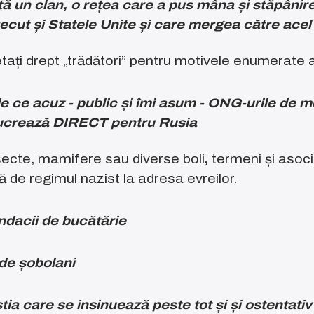
tă un clan, o rețea care a pus mâna și stăpânir
recut și Statele Unite și care mergea către acel
tați drept „trădători” pentru motivele enumerate a
de ce acuz - public și îmi asum - ONG-urile de 
 lucrează DIRECT pentru Rusia
secte, mamifere sau diverse boli
,
termeni și asoci
 de regimul nazist la adresa evreilor.
ndacii de bucătărie
de șobolani
tia care se insinuează peste tot și și ostentativ