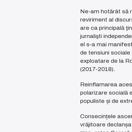
Ne-am hotărât să re
reviriment al discur
are ca principală ţi
jurnalişti independe
el s-a mai manifesta
de tensiuni sociale 
exploatare de la R
(2017-2018).
Reinflamarea acest
polarizare socială e
populiste și de extr
Consecințele ascens
vrăjitoare declanșat