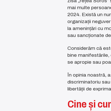
zisa „rețea Soros” 
mai multe persoane 
2024. Există un număr
organizații neguver
la amenințări cu mo
sau sancționate de
Considerăm că este 
bine manifestările,
se apropie sau poate
În opinia noastră, a
discriminatoriu sau
libertății de exprim
Cine și cu