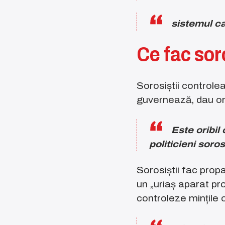
sistemul ca
Ce fac sor
Sorosiștii controle
guvernează, dau ordi
Este oribi
politicieni soros
Sorosiștii fac pro
un „uriaș aparat pro
controleze mințile 