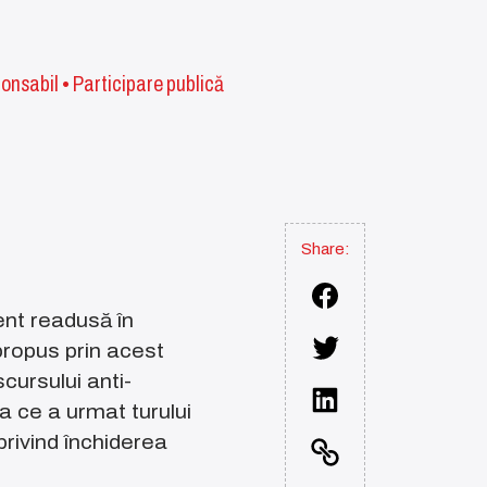
ponsabil
•
Participare publică
Share:
ent readusă în
propus prin acest
cursului anti-
a ce a urmat turului
privind închiderea