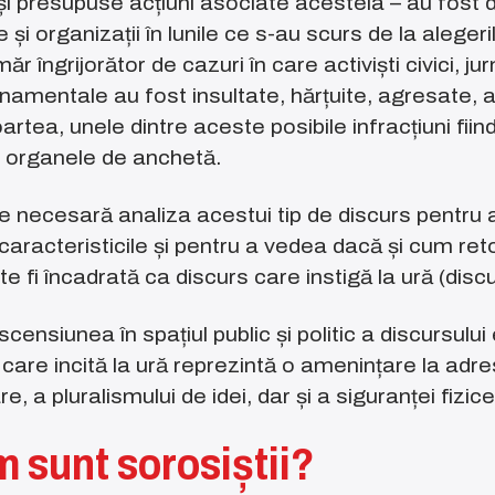
și presupuse acțiuni asociate acesteia – au fost d
și organizații în lunile ce s-au scurs de la aleger
 îngrijorător de cazuri în care activiști civici, jurn
namentale au fost insultate, hărțuite, agresate, 
artea, unele dintre aceste posibile infracțiuni fii
 organele de anchetă.
necesară analiza acestui tip de discurs pentru a 
 caracteristicile și pentru a vedea dacă și cum ret
 fi încadrată ca discurs care instigă la ură (discur
scensiunea în spațiul public și politic a discursului
 care incită la ură reprezintă o amenințare la adr
are, a pluralismului de idei, dar și a siguranței fiz
m sunt sorosiștii?