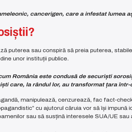
meleonic, cancerigen, care a infestat lumea aș
osiștii?
ază puterea sau conspiră să preia puterea, stabil
ne unor instituții publice.
l cum România este condusă de securiști sorosi
iști care, la rândul lor, au transformat țara într-
pagandă, manipulează, cenzurează, fac fact-chec
pagandistic” cu ajutorul căruia vor să își impună i
oamenilor sau să susțină interesele SUA/UE sau a