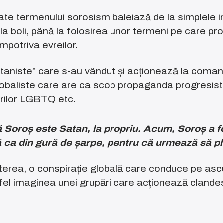
iate termenului sorosism baleiază de la simplele in
i la boli, până la folosirea unor termeni pe care p
mpotriva evreilor.
ataniste” care s-au vândut și acționează la comand
globaliste care are ca scop propaganda progresis
rilor LGBTQ etc.
 Soroș este Satan, la propriu. Acum, Soroș a fos
ă ca din gură de șarpe,
pentru că urmează să p
uterea, o conspirație globală care conduce pe as
el imaginea unei grupări care acționează clandes