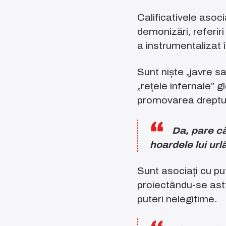
Calificativele asoc
demonizări, referir
a instrumentalizat î
Sunt niște „javre s
„rețele infernale” 
promovarea dreptu
Da, pare că
hoardele lui url
Sunt asociați cu p
proiectându-se astf
puteri nelegitime.