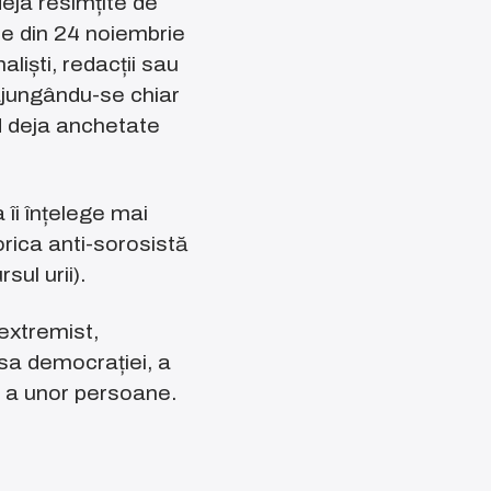
eja resimțite de
ile din 24 noiembrie
aliști, redacții sau
ajungându-se chiar
nd deja anchetate
îi înțelege mai
orica anti-sorosistă
sul urii).
 extremist,
esa democrației, a
ice a unor persoane.