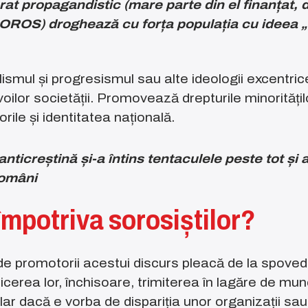
rat propagandistic (mare parte din el finanțat, d
OS) droghează cu forța populația cu ideea „ru
smul și progresismul sau alte ideologii excentri
voilor societății. Promovează drepturile minorități
orile și identitatea națională.
nticreștină și-a întins tentaculele peste tot și a
români
mpotriva sorosiștilor?
 de promotorii acestui discurs pleacă de la spoved
icerea lor, închisoare, trimiterea în lagăre de mu
 clar dacă e vorba de dispariția unor organizații s