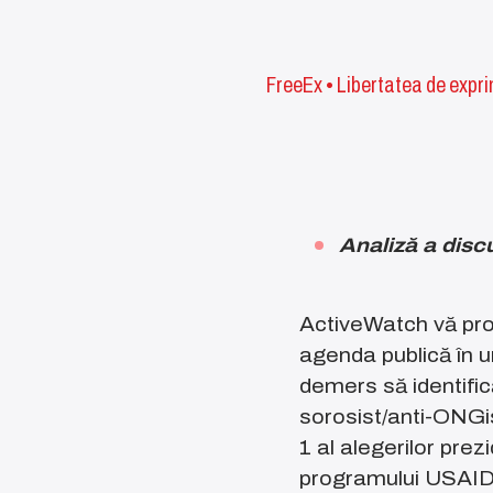
FreeEx
•
Libertatea de expr
Analiză a disc
ActiveWatch vă pro
agenda publică în u
demers să identifică
sorosist/anti-ONGis
1 al alegerilor prez
programului USAID