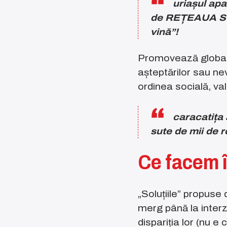
uriașul apa
de REȚEAUA SOR
vină”!
Promovează globali
așteptărilor sau ne
ordinea socială, val
caracatița a
sute de mii de 
Ce facem î
„Soluțiile” propuse
merg până la interz
dispariția lor (nu e