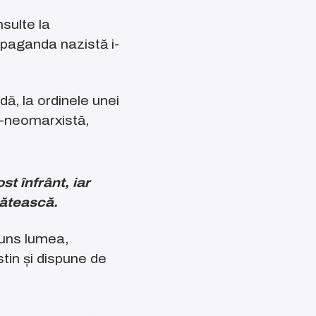
sulte la
ropaganda nazistă i-
ă, la ordinele unei
t-neomarxistă,
t înfrânt, iar
lătească.
cuns lumea,
tin și dispune de