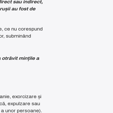
irect sau indirect,
șii au fost de
ce, ce nu corespund
lor, subminând
 otrăvit mințile a
anie, exorcizare și
ncă, expulzare sau
au a unor persoane).