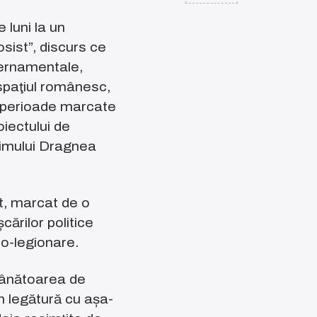
 luni la un
osist”, discurs ce
uvernamentale,
 spaţiul românesc,
lte perioade marcate
oiectului de
gimului Dragnea
t, marcat de o
cărilor politice
eo-legionare.
 vânătoarea de
în legătură cu așa-