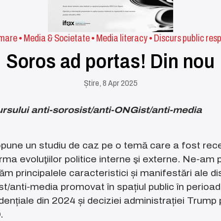
imare
•
Media & Societate
•
Media literacy
•
Discurs public res
Soros ad portas! Din nou
Știre, 8 Apr 2025
ursului anti-sorosist/anti-ONGist/anti-media
pune un studiu de caz pe o temă care a fost rec
rma evoluţiilor politice interne şi externe. Ne-am 
m principalele caracteristici și manifestări ale dis
t/anti-media promovat în spațiul public în perioad
idențiale din 2024 și deciziei administrației Trump 
.