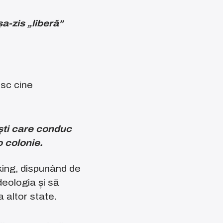
a-zis „liberă”
esc cine
ști care conduc
o colonie.
king, dispunând de
deologia și să
 altor state.