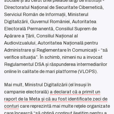
sociale și au cerut unei pleiade largi de instituții -
Directoratul Național de Securitate Cibernetică,
Serviciul Român de Informații, Ministerul
Digitalizării, Guvernul României, Autoritatea
Electorală Permanentă, Consiliul Suprem de
Apărare a Țării, Consiliul Național al
Audiovizualului, Autoritatea Națională pentru
Administrare și Reglementare în Comunicații - “să
verifice situația”. În schimb, nimeni nu a invocat
Regulamentul DSA și răspunderea intermediarilor
online în calitate de mari platforme (VLOPS).
Mai mult, Ministrul Digitalizării (el însuși în
campanie electorală)
a declarat că a primit un
raport de la Meta și că au fost identificate zeci de
conturi
care reprezintă mai multe reţele organizate
care încearcă “să obţină conținut ilegitim pentru a