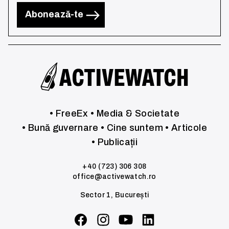
Abonează-te
• FreeEx
• Media & Societate
• Bună guvernare
• Cine suntem
• Articole
• Publicații
+40 (723) 306 308
office@activewatch.ro
Sector 1, București