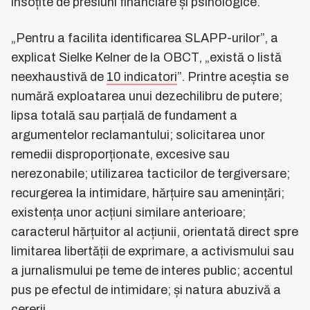
însoțite de presiuni financiare și psihologice.
„Pentru a facilita identificarea SLAPP-urilor”, a
explicat Sielke Kelner de la OBCT, „există o listă
neexhaustivă de
10 indicatori
”. Printre aceștia se
numără exploatarea unui dezechilibru de putere;
lipsa totală sau parțială de fundament a
argumentelor reclamantului; solicitarea unor
remedii disproporționate, excesive sau
nerezonabile; utilizarea tacticilor de tergiversare;
recurgerea la intimidare, hărțuire sau amenințări;
existența unor acțiuni similare anterioare;
caracterul hărțuitor al acțiunii, orientată direct spre
limitarea libertății de exprimare, a activismului sau
a jurnalismului pe teme de interes public; accentul
pus pe efectul de intimidare; și natura abuzivă a
cererii.