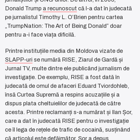
Donald Trump
a recunoscut
că l-a dat în judecată
pe jurnalistul Timothy L. O’Brien pentru cartea
„TrumpNation: The Art of Being Donald” doar
pentru a-i face viața dificilă.
Printre instituțiile media din Moldova vizate de
SLAPP-uri
se numără RISE, Ziarul de Gardă și
Jurnal TV, multe dintre ele publicând jurnalism de
investigație. De exemplu, RISE a fost dată în
judecată de omul de afaceri Eduard Tviordohleb,
însă Curtea Supremă a respins acuzațiile și a
dispus plata cheltuielilor de judecată de către
acesta. Printre reclamanți s-a numărat și Ilan Șor,
care a dat în judecată RISE pentru o investigație
ce îl lega de rețele de trafic de cocaină, susținând
că articolul este defăimător. Șor a depus