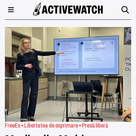
FreeEx
•
Libertatea de exprimare
•
Presă liberă