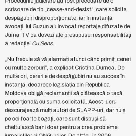
Procedurile judiciare au fost precedate de o
scrisoare de tip „cease-and-desist”, care solicita
despăgubiri disproporționate, iar în instanță
avocații lui Guzun au invocat reportaje difuzate de
Jurnal TV ca dovezi ale presupusei responsabilități
a redacției
Cu Sens
.
„Nu trebuie să vă alarmați atunci când primiți cereri
cu multe zerouri”, a explicat Cristina Durnea. De
multe ori, cererile de despăgubiri nu au succes în
instanță, deoarece legislația din Republica
Moldova obligă reclamanții să plătească o taxă
proporțională cu suma solicitată. Acest lucru
descurajează mulți autori de SLAPP-uri, dar nu și
pe cei foarte bogați, care sunt dispuși să
cheltuiască bani doar pentru a crea probleme
jurnaliștilor și ONG-urilor. De altfel, în 2006,