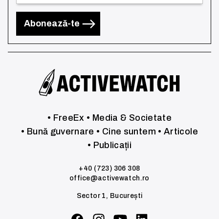
Abonează-te
• FreeEx
• Media & Societate
• Bună guvernare
• Cine suntem
• Articole
• Publicații
+40 (723) 306 308
office@activewatch.ro
Sector 1, București