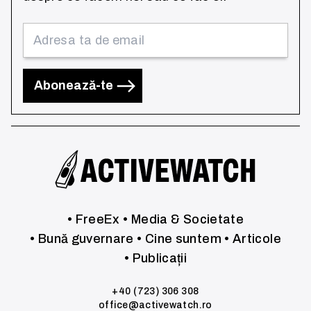
Abonează-te
• FreeEx
• Media & Societate
• Bună guvernare
• Cine suntem
• Articole
• Publicații
+40 (723) 306 308
office@activewatch.ro