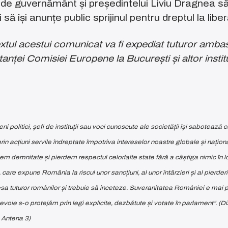
i de guvernământ și președintelui Liviu Dragnea s
 să își anunțe public sprijinul pentru dreptul la lib
xtul acestui comunicat va fi expediat tuturor ambas
nței Comisiei Europene la București și altor instit
 politici, șefi de instituții sau voci cunoscute ale societății își sabotează cu
rin acțiuni servile îndreptate împotriva intereselor noastre globale și națio
 demnitate și pierdem respectul celorlalte state fără a câștiga nimic în lo
 care expune România la riscul unor sancțiuni, al unor întârzieri și al pierder
dresa tuturor românilor și trebuie să înceteze. Suveranitatea României e mai 
voie s-o protejăm prin legi explicite, dezbătute și votate în parlament”. (Di
 Antena 3)