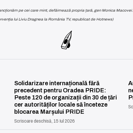
 sancționăm pe cei care mint, defăimează propria țară, gen Monica Macovei
rvenția lui Liviu Dragnea la România TV, republicat de Hotnews)
Solidarizare internațională fără
A
precedent pentru Oradea PRIDE:
n
Peste 120 de organizații din 30 de țări
P
cer autorităților locale să înceteze
Sc
blocarea Marșului PRIDE
Scrisoare deschisă, 15 Iul 2026