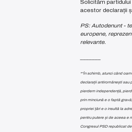
Solicităm partidulu
acestor declarații și
PS: Autodenunt - te
europene, reprezenta
relevante.
_______
*“În schimb, atunci când oameni
declarații antiromânești sau p
pierdem independență, pierdem
prin minciună e o faptă gravă,
propriei țări e o insultă la a
pentru putere și de aceea e ne
Congresul PSD republicat de