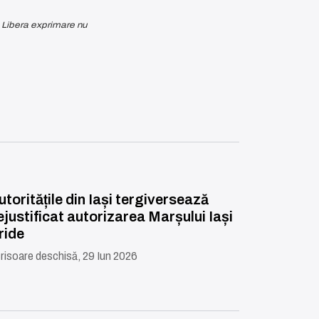
. Libera exprimare nu
utoritățile din Iași tergiversează
ejustificat autorizarea Marșului Iași
ride
risoare deschisă, 29 Iun 2026