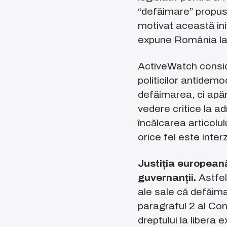
“defăimare” propuse 
motivat această ini
expune România la ri
ActiveWatch conside
politicilor antidem
defăimarea, ci apăr
vedere critice la a
încălcarea articolul
orice fel este interz
Justiția europeană
guvernanții.
Astfel
ale sale că defăimar
paragraful 2 al Con
dreptului la libera