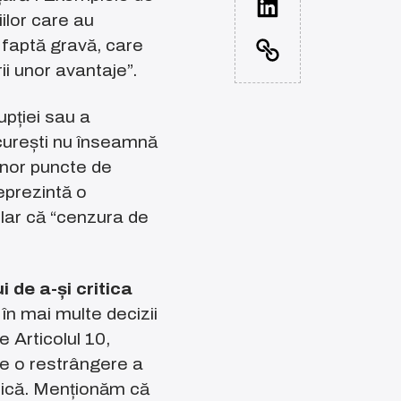
ilor care au
o faptă gravă, care
ii unor avantaje”.
upției sau a
ucurești nu înseamnă
unor puncte de
eprezintă o
 clar că “cenzura de
 de a-și critica
în mai multe decizii
e Articolul 10,
re o restrângere a
atică. Menționăm că