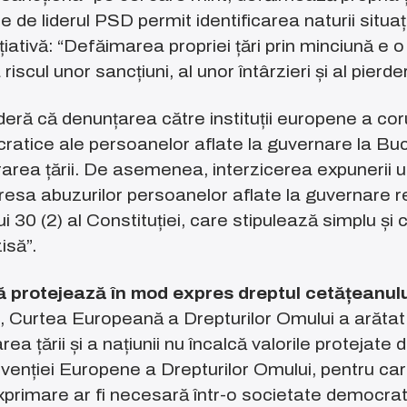
de liderul PSD permit identificarea naturii situați
țiativă: “Defăimarea propriei țări prin minciună e 
scul unor sancțiuni, al unor întârzieri și al pierder
ră că denunțarea către instituții europene a cor
ocratice ale persoanelor aflate la guvernare la B
area țării. De asemenea, interzicerea expunerii 
dresa abuzurilor persoanelor aflate la guvernare r
ui 30 (2) al Constituției, care stipulează simplu și
isă”.
 protejează în mod expres dreptul cetățeanului
, Curtea Europeană a Drepturilor Omului a arătat 
ea țării și a națiunii nu încalcă valorile protejate d
venției Europene a Drepturilor Omului, pentru ca
 exprimare ar fi necesară într-o societate democr