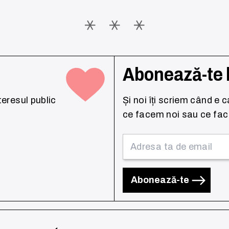
h
Abonează-te 
nteresul public
Și noi îți scriem când e c
ce facem noi sau ce fac 
Abonează-te