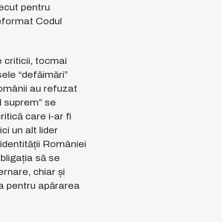
ecut pentru
reformat Codul
criticii, tocmai
sele “defăimări”
românii au refuzat
l suprem” se
itică care i-ar fi
ci un alt lider
 identității României
obligația să se
ernare, chiar și
a pentru apărarea