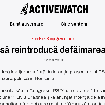
Bună guvernare
Cine suntem
FreeEx
•
Bună guvernare
să reintroducă defăimarea 
, 12 Mar 2018
rimă îngrijorarea față de intenția președintelui P
nzura politică în România.
ursului său la Congresul PSD* din data de 11 marti
ziune**, Liviu Dragnea și-a anunțat intenția de a in
-i sancționa “pe cei care mint, defăimează propria