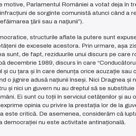
e motive, Parlamentul României a votat deja în tr
infracțiuni de sorginte comunistă atunci când a 
efăimarea ţării sau a naţiunii”).
ocratice, structurile aflate la putere sunt expuse 
cetățeni de excesele acestora. Prin urmare, așa zi
 sunt, de fapt, reziduurile unui discurs pe care 
upă decembrie 1989, discurs în care “Conducătoru
l și cu țara și în care denunța orice acuzație sau cr
d o jignire adusă națiunii înseși. Nici Dragnea și ni
istru și nici un guvern nu au dreptul să se substituie
âni. Ei sunt cu toții în serviciul cetățenilor și au 
 exprime opinia cu privire la prestația lor de la guv
a este critică. De asemenea, considerăm că lupt
 a democrației nu este activitate antinațională.