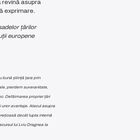
ă revină asupra
eră exprimare.
adelor țărilor
uții europene
 bună știință țara prin
nale, pierdem suveranitate,
c. Defăimarea propriei țări
ii unor avantaje. Atacul asupra
prețioasă decât lupta internă
scursul lui Lviu Dragnea la