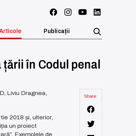
Articole
Publicații
țării în Codul penal
SD, Liviu Dragnea,
Share:
e 2018 și, ulterior,
iția un proiect
 țară”. Exemplele de