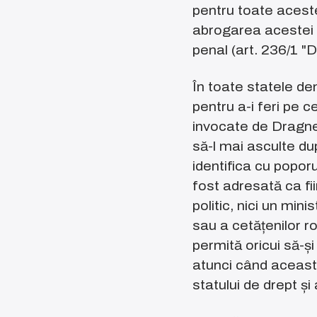
pentru toate acest
abrogarea acestei 
penal (art. 236/1 "D
În toate statele dem
pentru a-i feri pe 
invocate de Dragnea
să-l mai asculte d
identifica cu poporu
fost adresată ca fiin
politic, nici un min
sau a cetățenilor rom
permită oricui să-și
atunci când aceast
statului de drept și