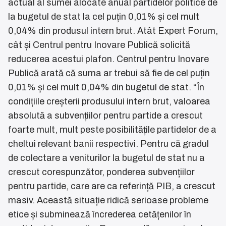
actual al sumei alocate anual partidelor politice de
la bugetul de stat la cel puțin 0,01% și cel mult
0,04% din produsul intern brut. Atât Expert Forum,
cât și Centrul pentru Inovare Publică solicită
reducerea acestui plafon. Centrul pentru Inovare
Publică arată că suma ar trebui să fie de cel puțin
0,01% și cel mult 0,04% din bugetul de stat. “În
condițiile creșterii produsului intern brut, valoarea
absolută a subvențiilor pentru partide a crescut
foarte mult, mult peste posibilitățile partidelor de a
cheltui relevant banii respectivi. Pentru că gradul
de colectare a veniturilor la bugetul de stat nu a
crescut corespunzător, ponderea subvențiilor
pentru partide, care are ca referință PIB, a crescut
masiv. Această situație ridică serioase probleme
etice și subminează încrederea cetățenilor în